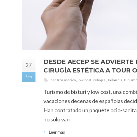
DESDE AECEP SE ADVIERTE 
27
CIRUGÍA ESTÉTICA A TOUR
Sep
centroamérica
,
low cost
,
rebajas
,
Tailandia
,
turismo
Turismo de bisturí y low cost, una combi
vacaciones decenas de españolas deciden
Han contratado un paquete ocio-sanitari
no sólo van
Leer más