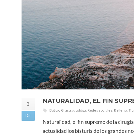
NATURALIDAD, EL FIN SUPR
3
Bótox
,
Grasa autológa
,
Redes sociales
,
Relleno
,
Tra
Dic
Naturalidad, el fin supremo de la cirugí
actualidad los bisturís de los grandes n