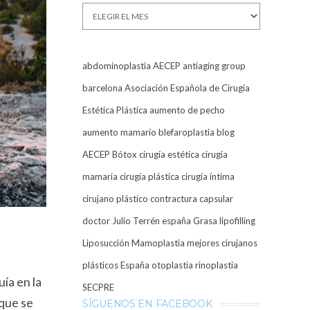
Archivos
abdominoplastia
AECEP
antiaging group
barcelona
Asociación Española de Cirugía
Estética Plástica
aumento de pecho
aumento mamario
blefaroplastia
blog
AECEP
Bótox
cirugía estética
cirugía
mamaria
cirugía plástica
cirugía íntima
cirujano plástico
contractura capsular
doctor Julio Terrén
españa
Grasa
lipofilling
Liposucción
Mamoplastia
mejores cirujanos
plásticos España
otoplastia
rinoplastia
uía en la
SECPRE
 que se
SÍGUENOS EN FACEBOOK