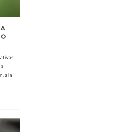
CA
NO
tativas
na
, a la