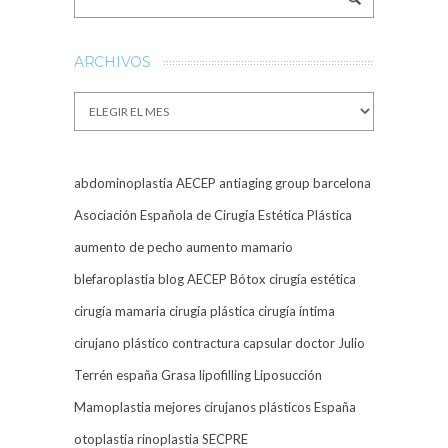
ARCHIVOS
Archivos
abdominoplastia
AECEP
antiaging group barcelona
Asociación Española de Cirugía Estética Plástica
aumento de pecho
aumento mamario
blefaroplastia
blog AECEP
Bótox
cirugía estética
cirugía mamaria
cirugía plástica
cirugía íntima
cirujano plástico
contractura capsular
doctor Julio
Terrén
españa
Grasa
lipofilling
Liposucción
Mamoplastia
mejores cirujanos plásticos España
otoplastia
rinoplastia
SECPRE