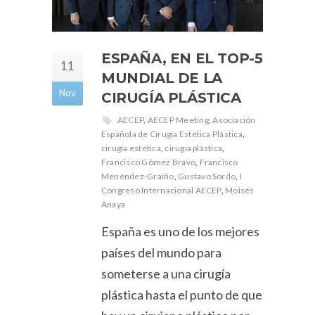
ESPAÑA, EN EL TOP-5
11
MUNDIAL DE LA
Nov
CIRUGÍA PLÁSTICA
AECEP
,
AECEP Meeting
,
Asociación
Española de Cirugía Estética Plástica
,
cirugía estética
,
cirugía plástica
,
Francisco Gómez Bravo
,
Francisco
Menéndez-Graíño
,
Gustavo Sordo
,
I
Congreso Internacional AECEP
,
Moisés
Anaya
España es uno de los mejores
países del mundo para
someterse a una cirugía
plástica hasta el punto de que