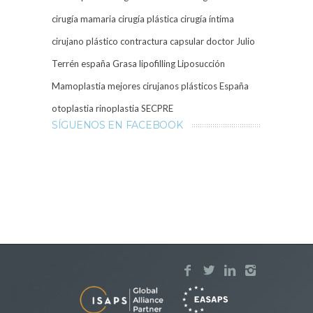
cirugía mamaria
cirugía plástica
cirugía íntima
cirujano plástico
contractura capsular
doctor Julio
Terrén
españa
Grasa
lipofilling
Liposucción
Mamoplastia
mejores cirujanos plásticos España
otoplastia
rinoplastia
SECPRE
SÍGUENOS EN FACEBOOK