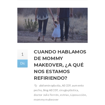
CUANDO HABLAMOS
1
DE MOMMY
Dic
MAKEOVER, ¿A QUÉ
NOS ESTAMOS
REFIRIENDO?
abdominoplastia
,
AECEP
,
aumento
pecho
,
blog AECEP
,
cirugía plástica
,
doctor Julio Terrén
,
estrías
,
Liposucción
,
mommy makeover