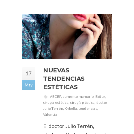
NUEVAS
17
TENDENCIAS
May
ESTÉTICAS
AECEP
,
aumento mamario
,
Bótox
,
cirugía estética
,
cirugía plástica
,
doctor
Julio Terrén
,
Kybella
,
tendencias
,
Valencia
El doctor Julio Terrén,