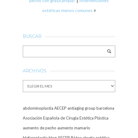
|
pecho con grasa propia?
Intervenciones
»
estéticas menos comunes
BUSCAR
ARCHIVOS
Archivos
abdominoplastia
AECEP
antiaging group barcelona
Asociación Española de Cirugía Estética Plástica
aumento de pecho
aumento mamario
blefaroplastia
blog AECEP
Bótox
cirugía estética