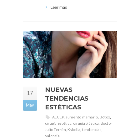
Leer más
NUEVAS
17
TENDENCIAS
May
ESTÉTICAS
AECEP
,
aumento mamario
,
Bótox
,
cirugía estética
,
cirugía plástica
,
doctor
Julio Terrén
,
Kybella
,
tendencias
,
Valencia