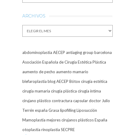
ARCHIVOS
Archivos
abdominoplastia
AECEP
antiaging group barcelona
Asociación Española de Cirugía Estética Plástica
aumento de pecho
aumento mamario
blefaroplastia
blog AECEP
Bótox
cirugía estética
cirugía mamaria
cirugía plástica
cirugía íntima
cirujano plástico
contractura capsular
doctor Julio
Terrén
españa
Grasa
lipofilling
Liposucción
Mamoplastia
mejores cirujanos plásticos España
otoplastia
rinoplastia
SECPRE