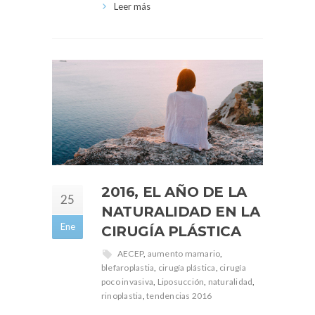
Leer más
2016, EL AÑO DE LA
25
NATURALIDAD EN LA
Ene
CIRUGÍA PLÁSTICA
AECEP
,
aumento mamario
,
blefaroplastia
,
cirugía plástica
,
cirugía
poco invasiva
,
Liposucción
,
naturalidad
,
rinoplastia
,
tendencias 2016