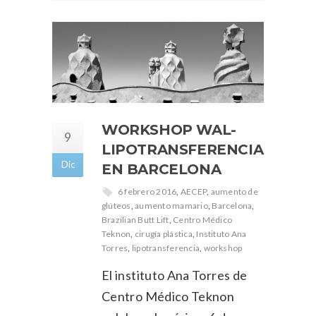
WORKSHOP WAL-
9
LIPOTRANSFERENCIA
Dic
EN BARCELONA
6 febrero 2016
,
AECEP
,
aumento de
glúteos
,
aumento mamario
,
Barcelona
,
Brazilian Butt Lift
,
Centro Médico
Teknon
,
cirugía plástica
,
Instituto Ana
Torres
,
lipotransferencia
,
workshop
El instituto Ana Torres de
Centro Médico Teknon