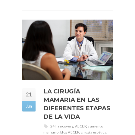
LA CIRUGÍA
21
MAMARIA EN LAS
Jun
DIFERENTES ETAPAS
DE LA VIDA
24 h recovery
,
AECEP
,
aumento
mamario
,
blog AECEP
,
cirugía estética
,