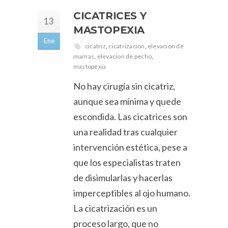
CICATRICES Y
13
MASTOPEXIA
Ene
cicatriz
,
cicatrizacion
,
elevacion de
mamas
,
elevacion de pecho
,
mastopexia
No hay cirugía sin cicatriz,
aunque sea mínima y quede
escondida. Las cicatrices son
una realidad tras cualquier
intervención estética, pese a
que los especialistas traten
de disimularlas y hacerlas
imperceptibles al ojo humano.
La cicatrización es un
proceso largo, que no