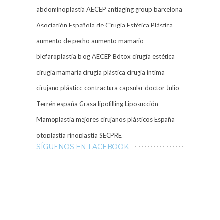
abdominoplastia
AECEP
antiaging group barcelona
Asociación Española de Cirugía Estética Plástica
aumento de pecho
aumento mamario
blefaroplastia
blog AECEP
Bótox
cirugía estética
cirugía mamaria
cirugía plástica
cirugía íntima
cirujano plástico
contractura capsular
doctor Julio
Terrén
españa
Grasa
lipofilling
Liposucción
Mamoplastia
mejores cirujanos plásticos España
otoplastia
rinoplastia
SECPRE
SÍGUENOS EN FACEBOOK