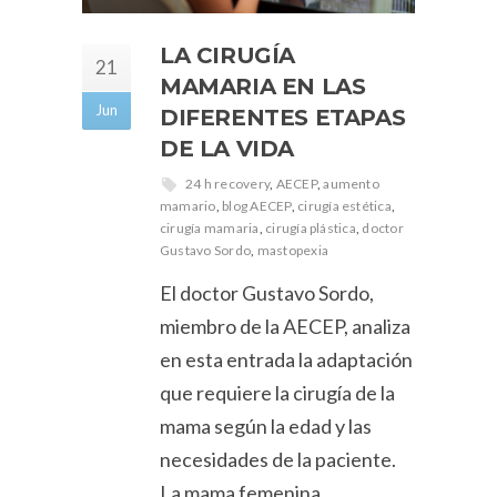
LA CIRUGÍA
21
MAMARIA EN LAS
Jun
DIFERENTES ETAPAS
DE LA VIDA
24 h recovery
,
AECEP
,
aumento
mamario
,
blog AECEP
,
cirugía estética
,
cirugía mamaria
,
cirugía plástica
,
doctor
Gustavo Sordo
,
mastopexia
El doctor Gustavo Sordo,
miembro de la AECEP, analiza
en esta entrada la adaptación
que requiere la cirugía de la
mama según la edad y las
necesidades de la paciente.
La mama femenina