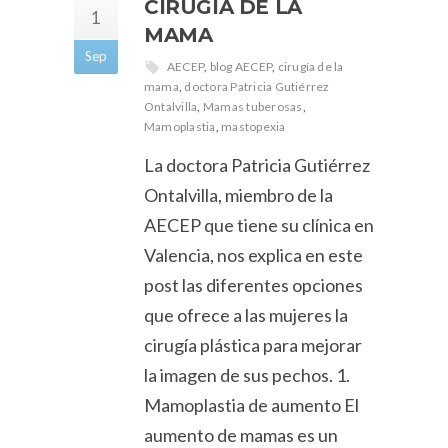
CIRUGÍA DE LA
1
MAMA
Sep
AECEP
,
blog AECEP
,
cirugía de la
mama
,
doctora Patricia Gutiérrez
Ontalvilla
,
Mamas tuberosas
,
Mamoplastia
,
mastopexia
La doctora Patricia Gutiérrez
Ontalvilla, miembro de la
AECEP que tiene su clínica en
Valencia, nos explica en este
post las diferentes opciones
que ofrece a las mujeres la
cirugía plástica para mejorar
la imagen de sus pechos. 1.
Mamoplastia de aumento El
aumento de mamas es un