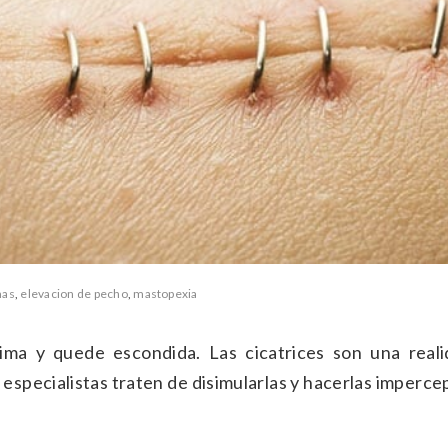
mas
,
elevacion de pecho
,
mastopexia
ima y quede escondida. Las cicatrices son una reali
 especialistas traten de disimularlas y hacerlas impercep