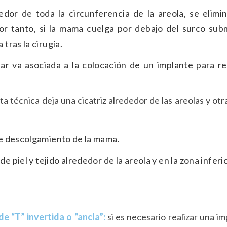
edor de toda la circunferencia de la areola, se elimin
Por tanto, si la mama cuelga por debajo del surco sub
tras la cirugía.
r va asociada a la colocación de un implante para rel
ta técnica deja una cicatriz alrededor de las areolas y otra
e descolgamiento de la mama.
e piel y tejido alrededor de la areola y en la zona inferi
e “T” invertida o “ancla”:
si es necesario realizar una i