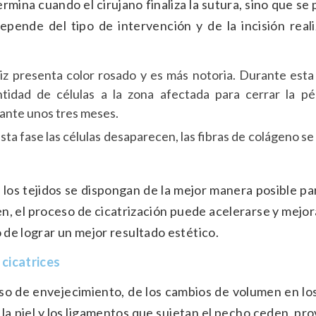
rmina cuando el cirujano finaliza la sutura, sino que se
epende del tipo de intervención y de la incisión reali
riz presenta color rosado y es más notoria. Durante esta
tidad de células a la zona afectada para cerrar la pé
rante unos tres meses.
ta fase las células desaparecen, las fibras de colágeno se
e los tejidos se dispongan de la mejor manera posible pa
en, el proceso de cicatrización puede acelerarse y mejo
 de lograr un mejor resultado estético.
cicatrices
so de envejecimiento, de los cambios de volumen en lo
 la piel y los ligamentos que sujetan el pecho ceden, p