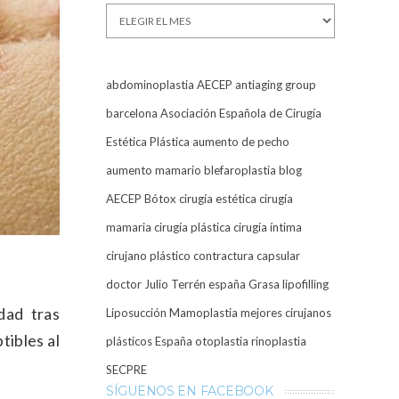
Archivos
abdominoplastia
AECEP
antiaging group
barcelona
Asociación Española de Cirugía
Estética Plástica
aumento de pecho
aumento mamario
blefaroplastia
blog
AECEP
Bótox
cirugía estética
cirugía
mamaria
cirugía plástica
cirugía íntima
cirujano plástico
contractura capsular
doctor Julio Terrén
españa
Grasa
lipofilling
dad tras
Liposucción
Mamoplastia
mejores cirujanos
tibles al
plásticos España
otoplastia
rinoplastia
SECPRE
SÍGUENOS EN FACEBOOK