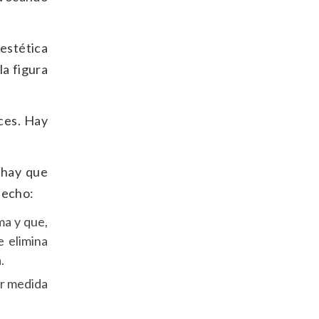
 estética
la figura
ces. Hay
i hay que
pecho:
ma y que,
 elimina
.
or medida