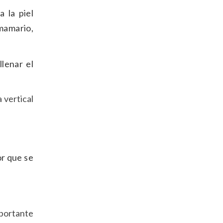
a la piel
mamario,
lenar el
 vertical
or que se
mportante