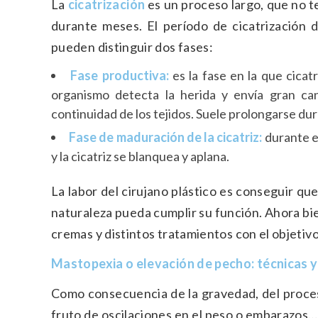
La
cicatrización
es un proceso largo, que no te
durante meses. El período de cicatrización d
pueden distinguir dos fases:
Fase productiva:
es la fase en la que cicat
organismo detecta la herida y envía gran can
continuidad de los tejidos. Suele prolongarse du
Fase de maduración de la cicatriz:
durante es
y la cicatriz se blanquea y aplana.
La labor del cirujano plástico es conseguir qu
naturaleza pueda cumplir su función. Ahora bi
cremas y distintos tratamientos con el objetivo
Mastopexia o elevación de pecho: técnicas y 
Como consecuencia de la gravedad, del proce
fruto de oscilaciones en el peso o embarazos…