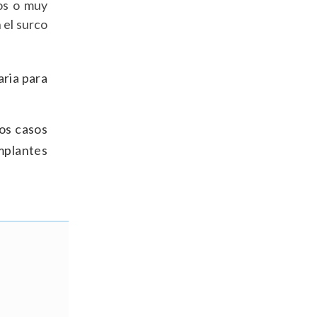
dos o muy
n el surco
ria para
os casos
mplantes