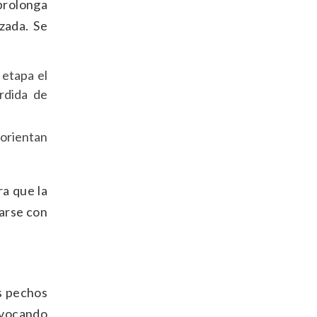
 prolonga
zada. Se
 etapa el
rdida de
 orientan
ra que la
rarse con
s pechos
rovocando