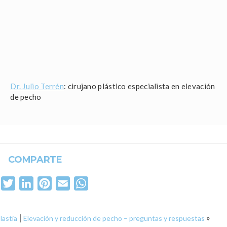
Dr. Julio Terrén
: cirujano plástico especialista en elevación
de pecho
COMPARTE
Facebook
Twitter
LinkedIn
Pinterest
Email
WhatsApp
|
»
lastia
Elevación y reducción de pecho – preguntas y respuestas