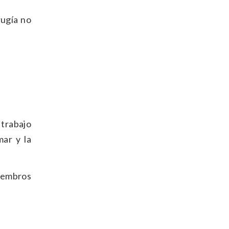
rugía no
 trabajo
mar y la
miembros