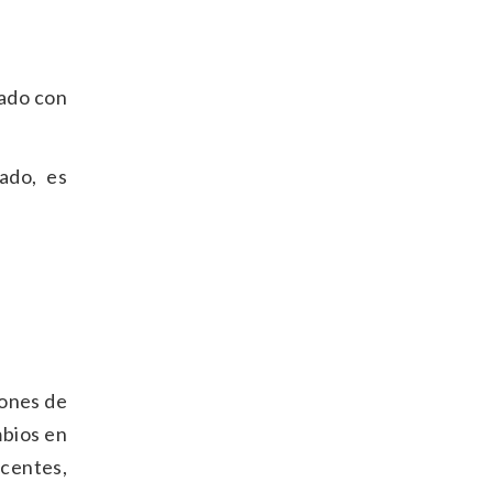
mado con
ado, es
iones de
mbios en
acentes,