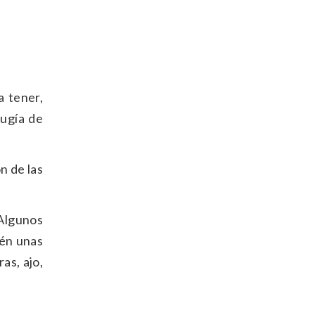
a tener,
rugía de
n de las
 Algunos
ién unas
as, ajo,