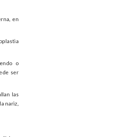
erna, en
oplastia
iendo o
uede ser
llan las
a nariz,