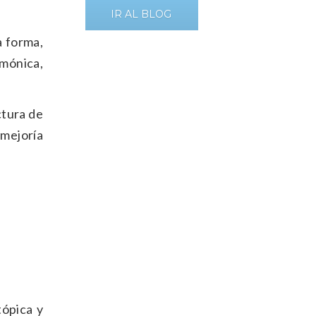
IR AL BLOG
a forma,
rmónica,
ctura de
 mejoría
tópica y