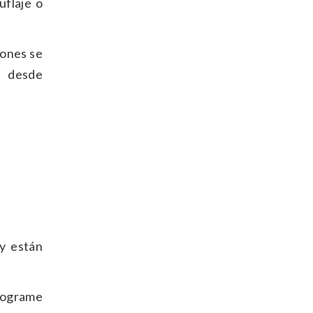
uflaje o
iones se
, desde
y están
programe