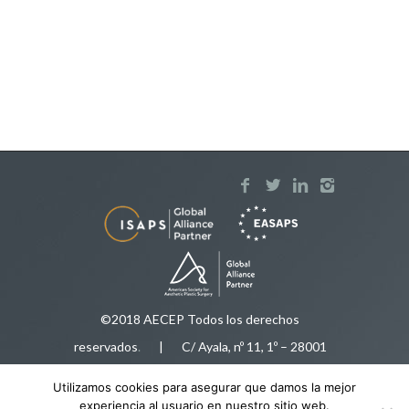
©2018 AECEP Todos los derechos
reservados
.
| C/ Ayala, nº 11, 1º – 28001
Madrid |
Aviso legal
Utilizamos cookies para asegurar que damos la mejor
Tfnos:
91 575 50 35
/
616 92 78 34
|
experiencia al usuario en nuestro sitio web.