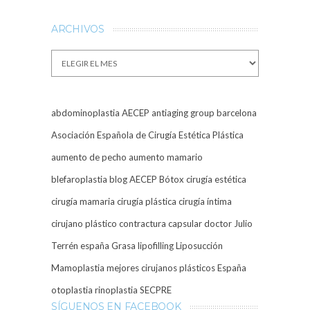
ARCHIVOS
Archivos
abdominoplastia
AECEP
antiaging group barcelona
Asociación Española de Cirugía Estética Plástica
aumento de pecho
aumento mamario
blefaroplastia
blog AECEP
Bótox
cirugía estética
cirugía mamaria
cirugía plástica
cirugía íntima
cirujano plástico
contractura capsular
doctor Julio
Terrén
españa
Grasa
lipofilling
Liposucción
Mamoplastia
mejores cirujanos plásticos España
otoplastia
rinoplastia
SECPRE
SÍGUENOS EN FACEBOOK