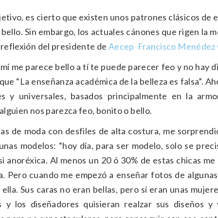
tivo, es cierto que existen unos patrones clásicos de e
 bello. Sin embargo, los actuales cánones que rigen la m
 reflexión del presidente de
Aecep
Francisco Menédez 
a mí me parece bello a tí te puede parecer feo y no hay d
e “La enseñanza académica de la belleza es falsa”. Ah
s y universales, basados principalmente en la armo
alguien nos parezca feo, bonito o bello.
tas de moda con desfiles de alta costura, me sorprendi
unas modelos: “hoy día, para ser modelo, solo se preci
si anoréxica. Al menos un 20 ó 30% de estas chicas me
iva. Pero cuando me empezó a enseñar fotos de algunas
lla. Sus caras no eran bellas, pero sí eran unas mujere
 y los diseñadores quisieran realzar sus diseños y 