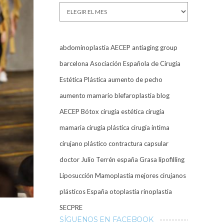
Archivos
abdominoplastia
AECEP
antiaging group
barcelona
Asociación Española de Cirugía
Estética Plástica
aumento de pecho
aumento mamario
blefaroplastia
blog
AECEP
Bótox
cirugía estética
cirugía
mamaria
cirugía plástica
cirugía íntima
cirujano plástico
contractura capsular
doctor Julio Terrén
españa
Grasa
lipofilling
Liposucción
Mamoplastia
mejores cirujanos
plásticos España
otoplastia
rinoplastia
SECPRE
SÍGUENOS EN FACEBOOK