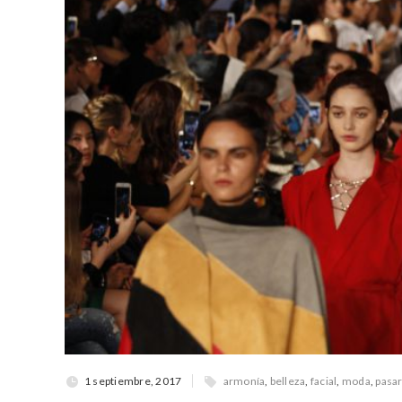
1 septiembre, 2017
armonía
,
belleza
,
facial
,
moda
,
pasar