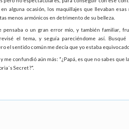
as pero no espectaculares, para conseguir con ese cont
 en alguna ocasión, los maquillajes que llevaban esas
otas menos armónicos en detrimento de su belleza.
e pensaba o un gran error mío, y también familiar, fru
 revisé el tema, y seguía pareciéndome así. Busqué
ero el sentido común me decía que yo estaba equivocado
a y me confundió aún más: “¿Papá, es que no sabes que l
oria´s Secret?”.