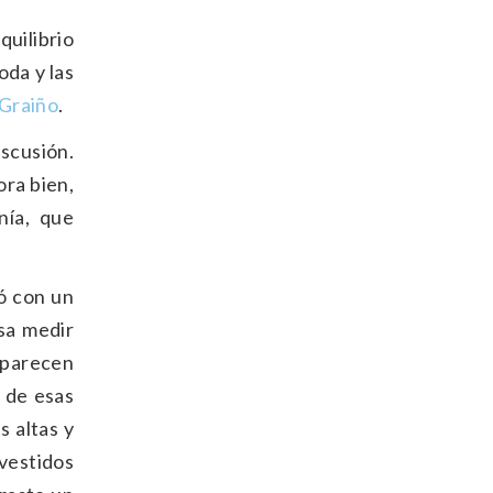
quilibrio
oda y las
Graiño
.
iscusión.
ora bien,
nía, que
ó con un
sa medir
 parecen
 de esas
s altas y
vestidos