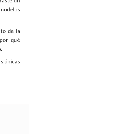
raste un
 modelos
to de la
 por qué
.
as únicas