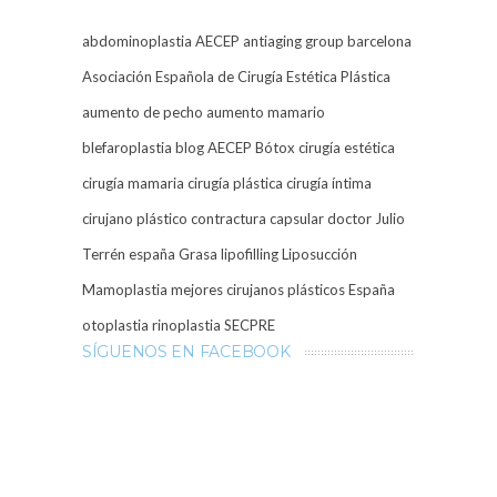
abdominoplastia
AECEP
antiaging group barcelona
Asociación Española de Cirugía Estética Plástica
aumento de pecho
aumento mamario
blefaroplastia
blog AECEP
Bótox
cirugía estética
cirugía mamaria
cirugía plástica
cirugía íntima
cirujano plástico
contractura capsular
doctor Julio
Terrén
españa
Grasa
lipofilling
Liposucción
Mamoplastia
mejores cirujanos plásticos España
otoplastia
rinoplastia
SECPRE
SÍGUENOS EN FACEBOOK