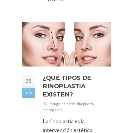
¿QUÉ TIPOS DE
28
RINOPLASTIA
Ene
EXISTEN?
cirugía de nariz
,
rinoplastia
,
septoplastia
La rinoplastia es la
intervención estética