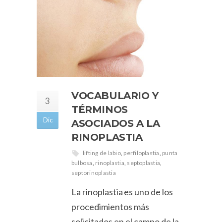
VOCABULARIO Y
3
TÉRMINOS
Dic
ASOCIADOS A LA
RINOPLASTIA
lifting de labio
,
perfiloplastia
,
punta
bulbosa
,
rinoplastia
,
septoplastia
,
septorinoplastia
La rinoplastia es uno de los
procedimientos más
solicitados en el campo de la