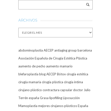
ARCHIVOS
Archivos
abdominoplastia
AECEP
antiaging group barcelona
Asociación Española de Cirugía Estética Plástica
aumento de pecho
aumento mamario
blefaroplastia
blog AECEP
Bótox
cirugía estética
cirugía mamaria
cirugía plástica
cirugía íntima
cirujano plástico
contractura capsular
doctor Julio
Terrén
españa
Grasa
lipofilling
Liposucción
Mamoplastia
mejores cirujanos plásticos España