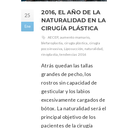
2016, EL AÑO DE LA
25
NATURALIDAD EN LA
Ene
CIRUGÍA PLÁSTICA
AECEP
,
aumento mamario
,
blefaroplastia
,
cirugía plástica
,
cirugía
poco invasiva
,
Liposucción
,
naturalidad
,
rinoplastia
,
tendencias 2016
Atrás quedan las tallas
grandes de pecho, los
rostros sin capacidad de
gesticular y los labios
excesivamente cargados de
bótox. La naturalidad será el
principal objetivo de los
pacientes de la cirugía