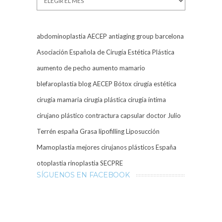
abdominoplastia
AECEP
antiaging group barcelona
Asociación Española de Cirugía Estética Plástica
aumento de pecho
aumento mamario
blefaroplastia
blog AECEP
Bótox
cirugía estética
cirugía mamaria
cirugía plástica
cirugía íntima
cirujano plástico
contractura capsular
doctor Julio
Terrén
españa
Grasa
lipofilling
Liposucción
Mamoplastia
mejores cirujanos plásticos España
otoplastia
rinoplastia
SECPRE
SÍGUENOS EN FACEBOOK