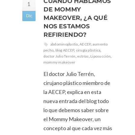
CUANDO HABLAMOS
1
DE MOMMY
Dic
MAKEOVER, ¿A QUÉ
NOS ESTAMOS
REFIRIENDO?
abdominoplastia
,
AECEP
,
aumento
pecho
,
blog AECEP
,
cirugía plástica
,
doctor Julio Terrén
,
estrías
,
Liposucción
,
mommy makeover
El doctor Julio Terrén,
cirujano plástico miembro de
la AECEP, explica en esta
nueva entrada del blog todo
lo que debemos saber sobre
el Mommy Makeover, un
concepto al que cada vez más