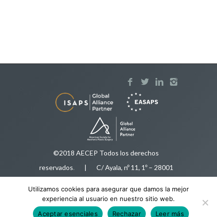
©2018 AECEP Todos los derechos
reservados
.
| C/ Ayala, nº 11, 1º – 28001
Madrid |
Aviso legal
Utilizamos cookies para asegurar que damos la mejor
Tfnos:
91 575 50 35
/
616 92 78 34
|
experiencia al usuario en nuestro sitio web.
aecep@aecep.es
Aceptar esenciales
Rechazar
Leer más