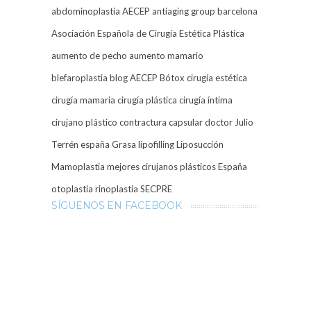
abdominoplastia
AECEP
antiaging group barcelona
Asociación Española de Cirugía Estética Plástica
aumento de pecho
aumento mamario
blefaroplastia
blog AECEP
Bótox
cirugía estética
cirugía mamaria
cirugía plástica
cirugía íntima
cirujano plástico
contractura capsular
doctor Julio
Terrén
españa
Grasa
lipofilling
Liposucción
Mamoplastia
mejores cirujanos plásticos España
otoplastia
rinoplastia
SECPRE
SÍGUENOS EN FACEBOOK