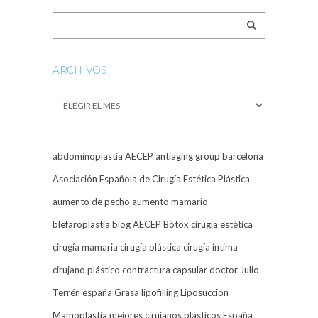
ARCHIVOS
Archivos
abdominoplastia
AECEP
antiaging group barcelona
Asociación Española de Cirugía Estética Plástica
aumento de pecho
aumento mamario
blefaroplastia
blog AECEP
Bótox
cirugía estética
cirugía mamaria
cirugía plástica
cirugía íntima
cirujano plástico
contractura capsular
doctor Julio
Terrén
españa
Grasa
lipofilling
Liposucción
Mamoplastia
mejores cirujanos plásticos España