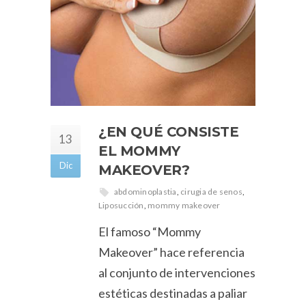
¿EN QUÉ CONSISTE
13
EL MOMMY
Dic
MAKEOVER?
abdominoplastia
,
cirugia de senos
,
Liposucción
,
mommy makeover
El famoso “Mommy
Makeover” hace referencia
al conjunto de intervenciones
estéticas destinadas a paliar