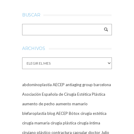
BUSCAR
ARCHIVOS
Archivos
abdominoplastia
AECEP
antiaging group barcelona
Asociación Española de Cirugía Estética Plástica
aumento de pecho
aumento mamario
blefaroplastia
blog AECEP
Bótox
cirugía estética
cirugía mamaria
cirugía plástica
cirugía íntima
cirujano plástico
contractura capsular
doctor Julio