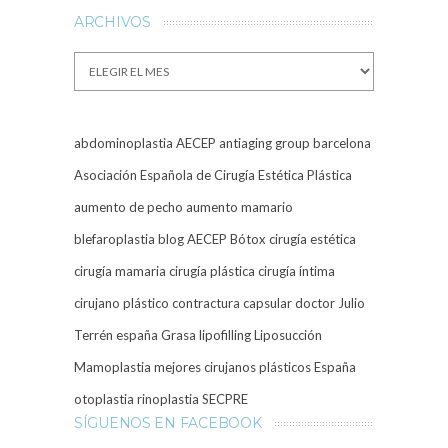
ARCHIVOS
Archivos
abdominoplastia
AECEP
antiaging group barcelona
Asociación Española de Cirugía Estética Plástica
aumento de pecho
aumento mamario
blefaroplastia
blog AECEP
Bótox
cirugía estética
cirugía mamaria
cirugía plástica
cirugía íntima
cirujano plástico
contractura capsular
doctor Julio
Terrén
españa
Grasa
lipofilling
Liposucción
Mamoplastia
mejores cirujanos plásticos España
otoplastia
rinoplastia
SECPRE
SÍGUENOS EN FACEBOOK