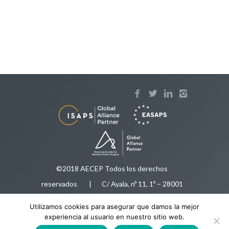
©2018 AECEP Todos los derechos
reservados
.
| C/ Ayala, nº 11, 1º – 28001
Madrid |
Aviso legal
Utilizamos cookies para asegurar que damos la mejor
Tfnos:
91 575 50 35
/
616 92 78 34
|
experiencia al usuario en nuestro sitio web.