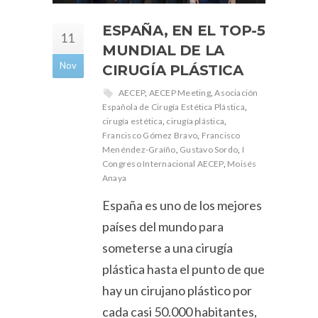
ESPAÑA, EN EL TOP-5
11
MUNDIAL DE LA
Nov
CIRUGÍA PLÁSTICA
AECEP
,
AECEP Meeting
,
Asociación
Española de Cirugía Estética Plástica
,
cirugía estética
,
cirugía plástica
,
Francisco Gómez Bravo
,
Francisco
Menéndez-Graíño
,
Gustavo Sordo
,
I
Congreso Internacional AECEP
,
Moisés
Anaya
España es uno de los mejores
países del mundo para
someterse a una cirugía
plástica hasta el punto de que
hay un cirujano plástico por
cada casi 50.000 habitantes,