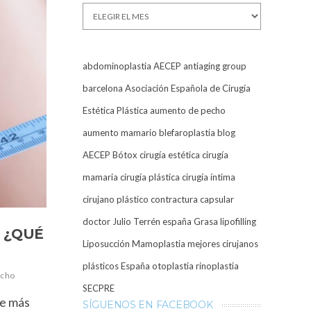
Archivos
abdominoplastia
AECEP
antiaging group
barcelona
Asociación Española de Cirugía
Estética Plástica
aumento de pecho
aumento mamario
blefaroplastia
blog
AECEP
Bótox
cirugía estética
cirugía
mamaria
cirugía plástica
cirugía íntima
cirujano plástico
contractura capsular
doctor Julio Terrén
españa
Grasa
lipofilling
 ¿QUÉ
Liposucción
Mamoplastia
mejores cirujanos
plásticos España
otoplastia
rinoplastia
echo
SECPRE
ue más
SÍGUENOS EN FACEBOOK