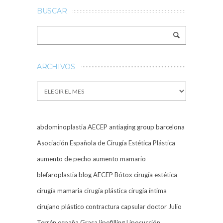
BUSCAR
ARCHIVOS
Archivos
abdominoplastia
AECEP
antiaging group barcelona
Asociación Española de Cirugía Estética Plástica
aumento de pecho
aumento mamario
blefaroplastia
blog AECEP
Bótox
cirugía estética
cirugía mamaria
cirugía plástica
cirugía íntima
cirujano plástico
contractura capsular
doctor Julio
Terrén
españa
Grasa
lipofilling
Liposucción