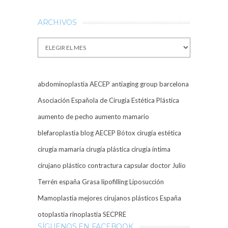
ARCHIVOS
Archivos
abdominoplastia
AECEP
antiaging group barcelona
Asociación Española de Cirugía Estética Plástica
aumento de pecho
aumento mamario
blefaroplastia
blog AECEP
Bótox
cirugía estética
cirugía mamaria
cirugía plástica
cirugía íntima
cirujano plástico
contractura capsular
doctor Julio
Terrén
españa
Grasa
lipofilling
Liposucción
Mamoplastia
mejores cirujanos plásticos España
otoplastia
rinoplastia
SECPRE
SÍGUENOS EN FACEBOOK