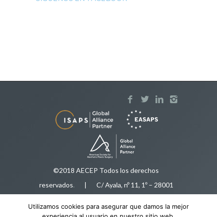
©2018 AECEP Todos los derechos
reservados
.
| C/ Ayala, nº 11, 1º – 28001
Madrid |
Aviso legal
Utilizamos cookies para asegurar que damos la mejor
Tfnos:
91 575 50 35
/
616 92 78 34
|
experiencia al usuario en nuestro sitio web.