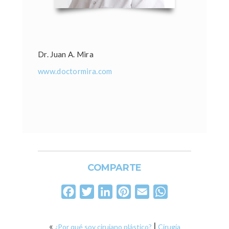
Dr. Juan A. Mira
www.doctormira.com
COMPARTE
Facebook
Twitter
LinkedIn
Pinterest
Email
WhatsApp
«
|
¿Por qué soy cirujano plástico?
Cirugía