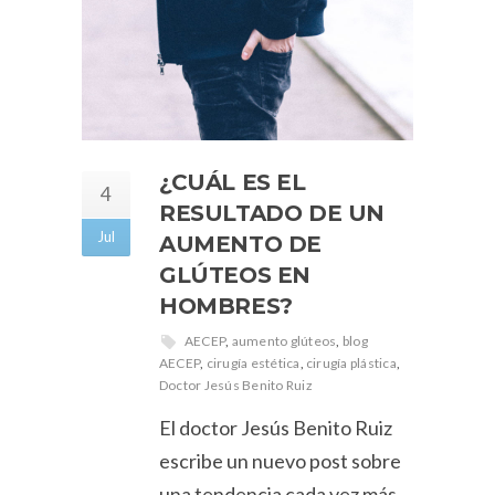
¿CUÁL ES EL
4
RESULTADO DE UN
Jul
AUMENTO DE
GLÚTEOS EN
HOMBRES?
AECEP
,
aumento glúteos
,
blog
AECEP
,
cirugía estética
,
cirugía plástica
,
Doctor Jesús Benito Ruiz
El doctor Jesús Benito Ruiz
escribe un nuevo post sobre
una tendencia cada vez más