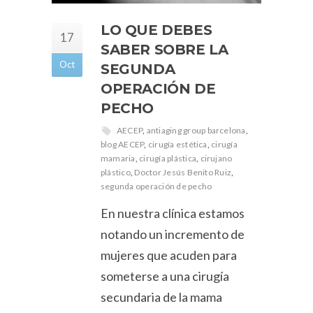
LO QUE DEBES
17
SABER SOBRE LA
Oct
SEGUNDA
OPERACIÓN DE
PECHO
AECEP
,
antiaging group barcelona
,
blog AECEP
,
cirugía estética
,
cirugía
mamaria
,
cirugía plástica
,
cirujano
plástico
,
Doctor Jesús Benito Ruiz
,
segunda operación de pecho
En nuestra clínica estamos
notando un incremento de
mujeres que acuden para
someterse a una cirugía
secundaria de la mama