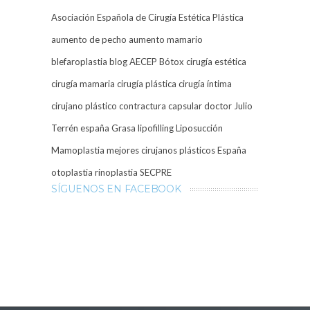
Asociación Española de Cirugía Estética Plástica
aumento de pecho
aumento mamario
blefaroplastia
blog AECEP
Bótox
cirugía estética
cirugía mamaria
cirugía plástica
cirugía íntima
cirujano plástico
contractura capsular
doctor Julio
Terrén
españa
Grasa
lipofilling
Liposucción
Mamoplastia
mejores cirujanos plásticos España
otoplastia
rinoplastia
SECPRE
SÍGUENOS EN FACEBOOK