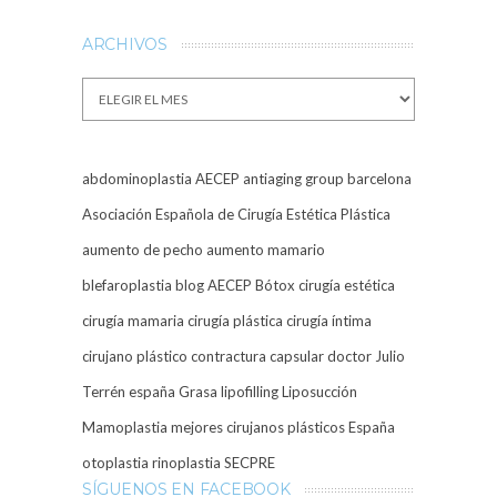
ARCHIVOS
Archivos
abdominoplastia
AECEP
antiaging group barcelona
Asociación Española de Cirugía Estética Plástica
aumento de pecho
aumento mamario
blefaroplastia
blog AECEP
Bótox
cirugía estética
cirugía mamaria
cirugía plástica
cirugía íntima
cirujano plástico
contractura capsular
doctor Julio
Terrén
españa
Grasa
lipofilling
Liposucción
Mamoplastia
mejores cirujanos plásticos España
otoplastia
rinoplastia
SECPRE
SÍGUENOS EN FACEBOOK