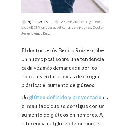
4 julio, 2016
AECEP
,
aumento glúteos
,
blog AECEP
,
cirugía estética
,
cirugía plástica
,
Doctor
Jesús Benito Ruiz
El doctor Jesús Benito Ruiz escribe
un nuevo post sobre una tendencia
cada vez más demandada por los
hombres en las clínicas de cirugía
plástica: el aumento de glúteos.
Un
glúteo definido y proyectado
es
el resultado que se consigue con un
aumento de glúteos en hombres. A
diferencia del glúteo femenino, el