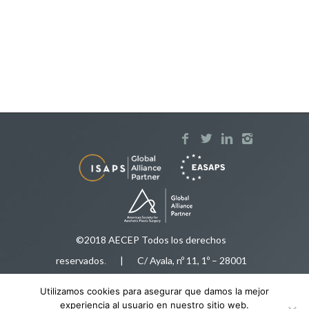
©2018 AECEP Todos los derechos
reservados
.
| C/ Ayala, nº 11, 1º – 28001
Madrid |
Aviso legal
Utilizamos cookies para asegurar que damos la mejor
Tfnos:
91 575 50 35
/
616 92 78 34
|
experiencia al usuario en nuestro sitio web.