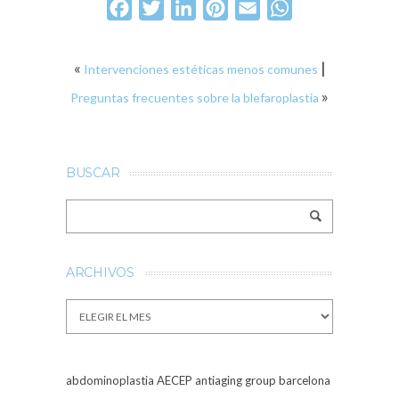
Facebook
Twitter
LinkedIn
Pinterest
Email
WhatsApp
«
|
Intervenciones estéticas menos comunes
»
Preguntas frecuentes sobre la blefaroplastia
BUSCAR
ARCHIVOS
Archivos
abdominoplastia
AECEP
antiaging group barcelona