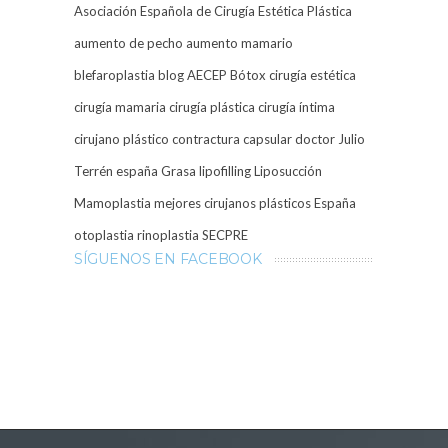
Asociación Española de Cirugía Estética Plástica
aumento de pecho
aumento mamario
blefaroplastia
blog AECEP
Bótox
cirugía estética
cirugía mamaria
cirugía plástica
cirugía íntima
cirujano plástico
contractura capsular
doctor Julio
Terrén
españa
Grasa
lipofilling
Liposucción
Mamoplastia
mejores cirujanos plásticos España
otoplastia
rinoplastia
SECPRE
SÍGUENOS EN FACEBOOK