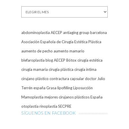
Archivos
abdominoplastia
AECEP
antiaging group barcelona
Asociación Española de Cirugía Estética Plástica
aumento de pecho
aumento mamario
blefaroplastia
blog AECEP
Bótox
cirugía estética
cirugía mamaria
cirugía plástica
cirugía íntima
cirujano plástico
contractura capsular
doctor Julio
Terrén
españa
Grasa
lipofilling
Liposucción
Mamoplastia
mejores cirujanos plásticos España
otoplastia
rinoplastia
SECPRE
SÍGUENOS EN FACEBOOK