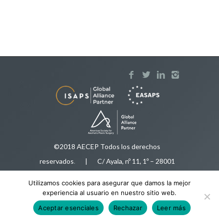
©2018 AECEP Todos los derechos
reservados
.
| C/ Ayala, nº 11, 1º – 28001
Madrid |
Aviso legal
Utilizamos cookies para asegurar que damos la mejor
Tfnos:
91 575 50 35
/
616 92 78 34
|
experiencia al usuario en nuestro sitio web.
aecep@aecep.es
Aceptar esenciales
Rechazar
Leer más