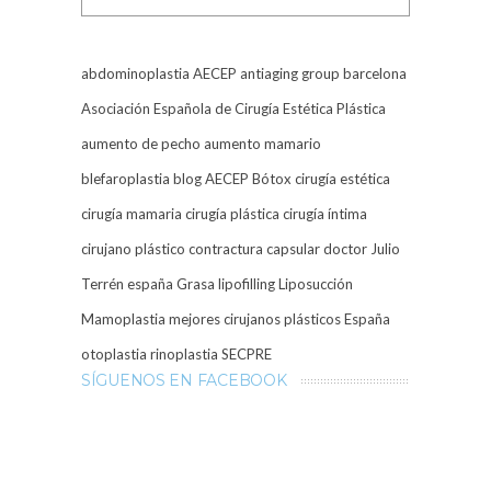
abdominoplastia
AECEP
antiaging group barcelona
Asociación Española de Cirugía Estética Plástica
aumento de pecho
aumento mamario
blefaroplastia
blog AECEP
Bótox
cirugía estética
cirugía mamaria
cirugía plástica
cirugía íntima
cirujano plástico
contractura capsular
doctor Julio
Terrén
españa
Grasa
lipofilling
Liposucción
Mamoplastia
mejores cirujanos plásticos España
otoplastia
rinoplastia
SECPRE
SÍGUENOS EN FACEBOOK