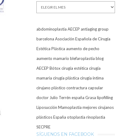
Archivos
abdominoplastia
AECEP
antiaging group
barcelona
Asociación Española de Cirugía
Estética Plástica
aumento de pecho
aumento mamario
blefaroplastia
blog
AECEP
Bótox
cirugía estética
cirugía
mamaria
cirugía plástica
cirugía íntima
cirujano plástico
contractura capsular
doctor Julio Terrén
españa
Grasa
lipofilling
Liposucción
Mamoplastia
mejores cirujanos
plásticos España
otoplastia
rinoplastia
SECPRE
SÍGUENOS EN FACEBOOK