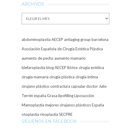
ARCHIVOS
Archivos
abdominoplastia
AECEP
antiaging group barcelona
Asociación Española de Cirugía Estética Plástica
aumento de pecho
aumento mamario
blefaroplastia
blog AECEP
Bótox
cirugía estética
cirugía mamaria
cirugía plástica
cirugía íntima
cirujano plástico
contractura capsular
doctor Julio
Terrén
españa
Grasa
lipofilling
Liposucción
Mamoplastia
mejores cirujanos plásticos España
otoplastia
rinoplastia
SECPRE
SÍGUENOS EN FACEBOOK