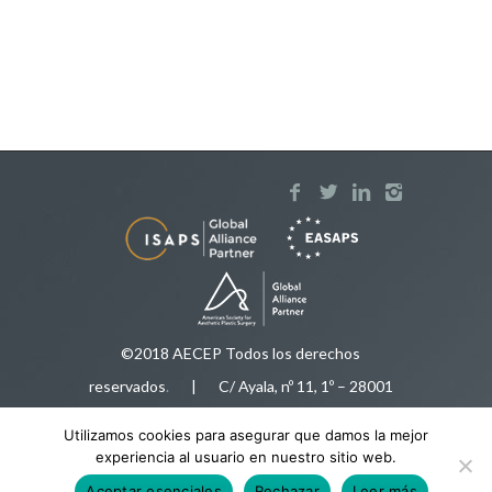
©2018 AECEP Todos los derechos
reservados
.
| C/ Ayala, nº 11, 1º – 28001
Madrid |
Aviso legal
Utilizamos cookies para asegurar que damos la mejor
Tfnos:
91 575 50 35
/
616 92 78 34
|
experiencia al usuario en nuestro sitio web.
aecep@aecep.es
Aceptar esenciales
Rechazar
Leer más