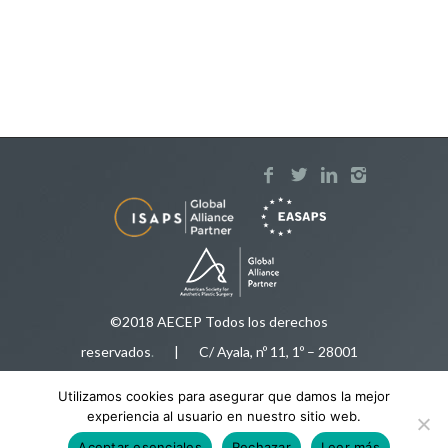
©2018 AECEP Todos los derechos
reservados
.
| C/ Ayala, nº 11, 1º – 28001
Madrid |
Aviso legal
Utilizamos cookies para asegurar que damos la mejor
Tfnos:
91 575 50 35
/
616 92 78 34
|
experiencia al usuario en nuestro sitio web.
aecep@aecep.es
Aceptar esenciales
Rechazar
Leer más