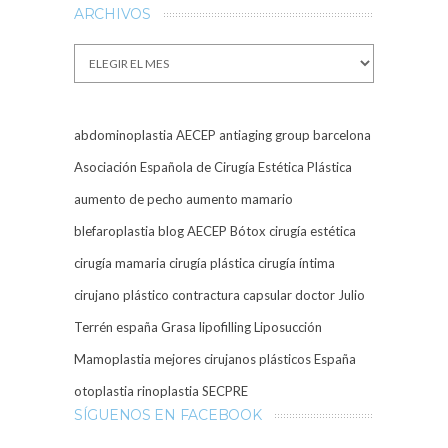
ARCHIVOS
Archivos
abdominoplastia
AECEP
antiaging group barcelona
Asociación Española de Cirugía Estética Plástica
aumento de pecho
aumento mamario
blefaroplastia
blog AECEP
Bótox
cirugía estética
cirugía mamaria
cirugía plástica
cirugía íntima
cirujano plástico
contractura capsular
doctor Julio
Terrén
españa
Grasa
lipofilling
Liposucción
Mamoplastia
mejores cirujanos plásticos España
otoplastia
rinoplastia
SECPRE
SÍGUENOS EN FACEBOOK