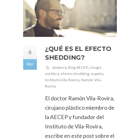
¿QUÉ ES EL EFECTO
6
SHEDDING?
Abr
alopecia
,
blog AECEP
,
cirugía
estética
,
efecto shedding
,
españa
,
Instituto Vila-Rovira
,
Ramón Vila-
Rovira
El doctor Ramón Vila-Rovira,
cirujano plástico miembro de
la AECEP y fundador del
Instituto de Vila-Rovira,
escribe en este post sobre el