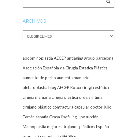
ARCHIVOS
Archivos
abdominoplastia
AECEP
antiaging group barcelona
Asociación Española de Cirugía Estética Plástica
aumento de pecho
aumento mamario
blefaroplastia
blog AECEP
Bótox
cirugía estética
cirugía mamaria
cirugía plástica
cirugía íntima
cirujano plástico
contractura capsular
doctor Julio
Terrén
españa
Grasa
lipofilling
Liposucción
Mamoplastia
mejores cirujanos plásticos España
otoplastia
rinoplastia
SECPRE