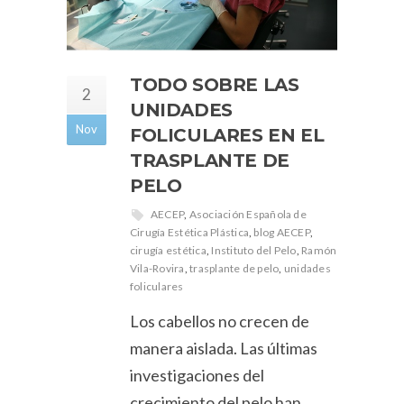
TODO SOBRE LAS
2
UNIDADES
Nov
FOLICULARES EN EL
TRASPLANTE DE
PELO
AECEP
,
Asociación Española de
Cirugía Estética Plástica
,
blog AECEP
,
cirugía estética
,
Instituto del Pelo
,
Ramón
Vila-Rovira
,
trasplante de pelo
,
unidades
foliculares
Los cabellos no crecen de
manera aislada. Las últimas
investigaciones del
crecimiento del pelo han