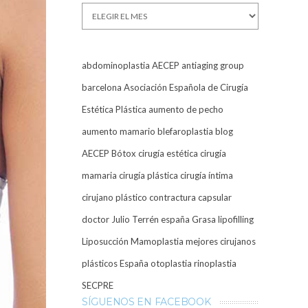
Archivos
abdominoplastia
AECEP
antiaging group
barcelona
Asociación Española de Cirugía
Estética Plástica
aumento de pecho
aumento mamario
blefaroplastia
blog
AECEP
Bótox
cirugía estética
cirugía
mamaria
cirugía plástica
cirugía íntima
cirujano plástico
contractura capsular
doctor Julio Terrén
españa
Grasa
lipofilling
Liposucción
Mamoplastia
mejores cirujanos
plásticos España
otoplastia
rinoplastia
SECPRE
SÍGUENOS EN FACEBOOK