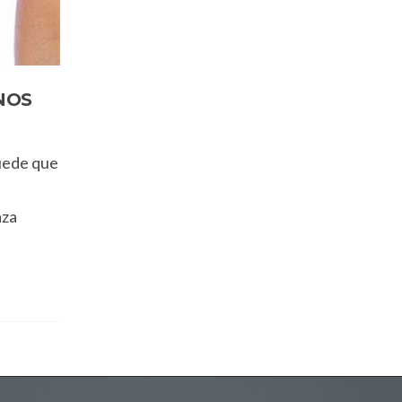
NOS
Puede que
aza