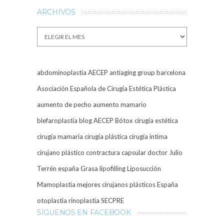
ARCHIVOS
Archivos
abdominoplastia
AECEP
antiaging group barcelona
Asociación Española de Cirugía Estética Plástica
aumento de pecho
aumento mamario
blefaroplastia
blog AECEP
Bótox
cirugía estética
cirugía mamaria
cirugía plástica
cirugía íntima
cirujano plástico
contractura capsular
doctor Julio
Terrén
españa
Grasa
lipofilling
Liposucción
Mamoplastia
mejores cirujanos plásticos España
otoplastia
rinoplastia
SECPRE
SÍGUENOS EN FACEBOOK