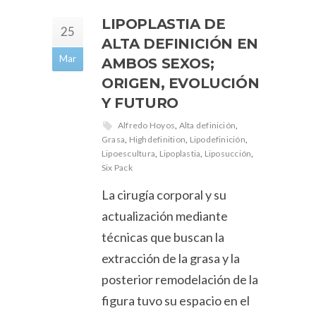
LIPOPLASTIA DE
25
ALTA DEFINICIÓN EN
Mar
AMBOS SEXOS;
ORIGEN, EVOLUCIÓN
Y FUTURO
Alfredo Hoyos
,
Alta definición
,
Grasa
,
Highdefinition
,
Lipodefinición
,
Lipoescultura
,
Lipoplastia
,
Liposucción
,
Six Pack
La cirugía corporal y su
actualización mediante
técnicas que buscan la
extracción de la grasa y la
posterior remodelación de la
figura tuvo su espacio en el