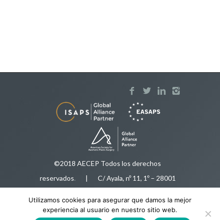
©2018 AECEP Todos los derechos
reservados
.
| C/ Ayala, nº 11, 1º – 28001
Madrid |
Aviso legal
Utilizamos cookies para asegurar que damos la mejor
Tfnos:
91 575 50 35
/
616 92 78 34
|
experiencia al usuario en nuestro sitio web.