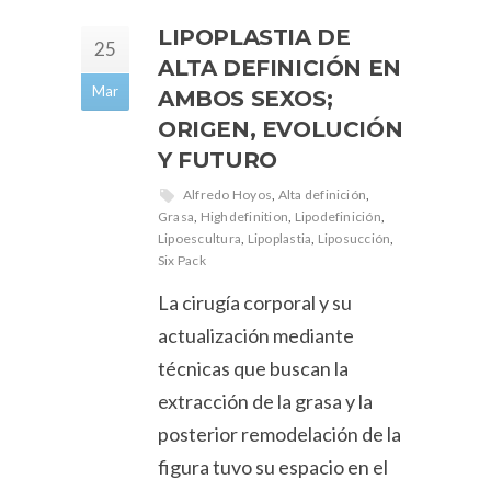
LIPOPLASTIA DE
25
ALTA DEFINICIÓN EN
Mar
AMBOS SEXOS;
ORIGEN, EVOLUCIÓN
Y FUTURO
Alfredo Hoyos
,
Alta definición
,
Grasa
,
Highdefinition
,
Lipodefinición
,
Lipoescultura
,
Lipoplastia
,
Liposucción
,
Six Pack
La cirugía corporal y su
actualización mediante
técnicas que buscan la
extracción de la grasa y la
posterior remodelación de la
figura tuvo su espacio en el