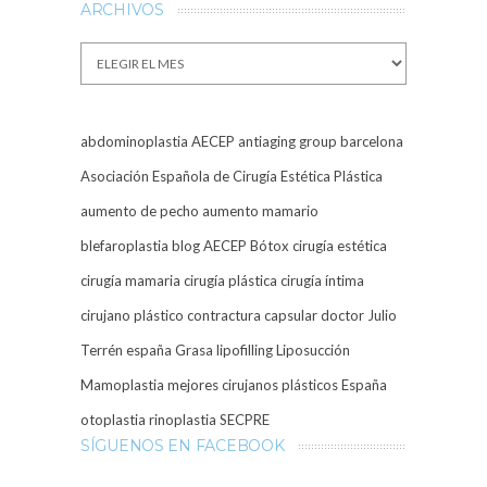
ARCHIVOS
Archivos
abdominoplastia
AECEP
antiaging group barcelona
Asociación Española de Cirugía Estética Plástica
aumento de pecho
aumento mamario
blefaroplastia
blog AECEP
Bótox
cirugía estética
cirugía mamaria
cirugía plástica
cirugía íntima
cirujano plástico
contractura capsular
doctor Julio
Terrén
españa
Grasa
lipofilling
Liposucción
Mamoplastia
mejores cirujanos plásticos España
otoplastia
rinoplastia
SECPRE
SÍGUENOS EN FACEBOOK