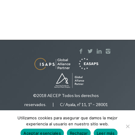
©2018 AECEP Todos los derechos
reservados
.
| C/ Ayala, nº 11, 1º – 28001
Madrid |
Aviso legal
Utilizamos cookies para asegurar que damos la mejor
Tfnos:
91 575 50 35
/
616 92 78 34
|
experiencia al usuario en nuestro sitio web.
aecep@aecep.es
Aceptar esenciales
Rechazar
Leer más