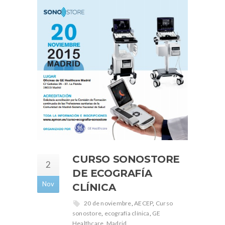
CURSO SONOSTORE
2
DE ECOGRAFÍA
Nov
CLÍNICA
20 de noviembre
,
AECEP
,
Curso
sonostore
,
ecografía clínica
,
GE
Healthcare
,
Madrid