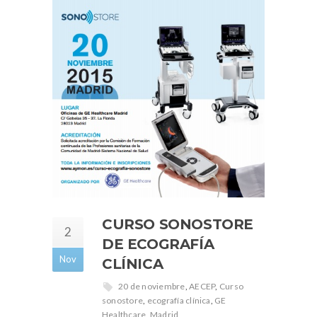
CURSO SONOSTORE
2
DE ECOGRAFÍA
Nov
CLÍNICA
20 de noviembre
,
AECEP
,
Curso
sonostore
,
ecografía clínica
,
GE
Healthcare
,
Madrid