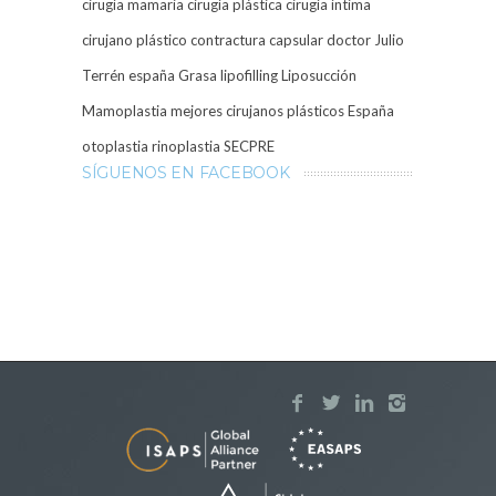
cirugía mamaria
cirugía plástica
cirugía íntima
cirujano plástico
contractura capsular
doctor Julio
Terrén
españa
Grasa
lipofilling
Liposucción
Mamoplastia
mejores cirujanos plásticos España
otoplastia
rinoplastia
SECPRE
SÍGUENOS EN FACEBOOK