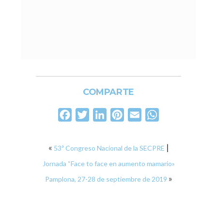
COMPARTE
Facebook
Twitter
LinkedIn
Pinterest
Email
WhatsApp
«
|
53ª Congreso Nacional de la SECPRE
Jornada “Face to face en aumento mamario»
»
Pamplona, 27-28 de septiembre de 2019