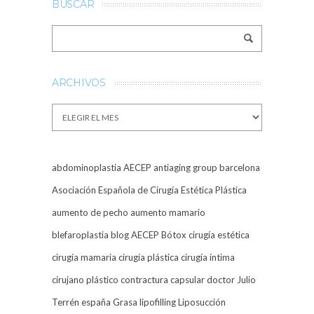
BUSCAR
ARCHIVOS
Archivos
abdominoplastia
AECEP
antiaging group barcelona
Asociación Española de Cirugía Estética Plástica
aumento de pecho
aumento mamario
blefaroplastia
blog AECEP
Bótox
cirugía estética
cirugía mamaria
cirugía plástica
cirugía íntima
cirujano plástico
contractura capsular
doctor Julio
Terrén
españa
Grasa
lipofilling
Liposucción