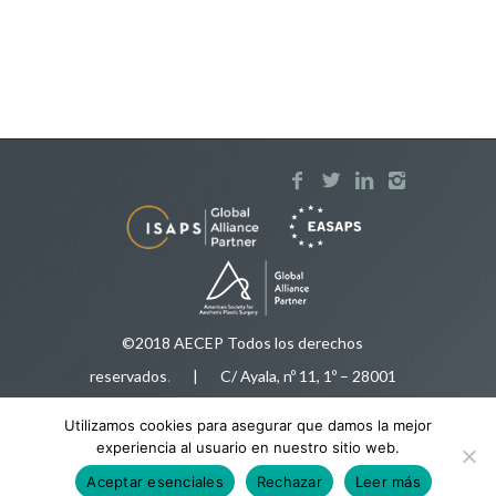
©2018 AECEP Todos los derechos
reservados
.
| C/ Ayala, nº 11, 1º – 28001
Madrid |
Aviso legal
Utilizamos cookies para asegurar que damos la mejor
Tfnos:
91 575 50 35
/
616 92 78 34
|
experiencia al usuario en nuestro sitio web.
aecep@aecep.es
Aceptar esenciales
Rechazar
Leer más