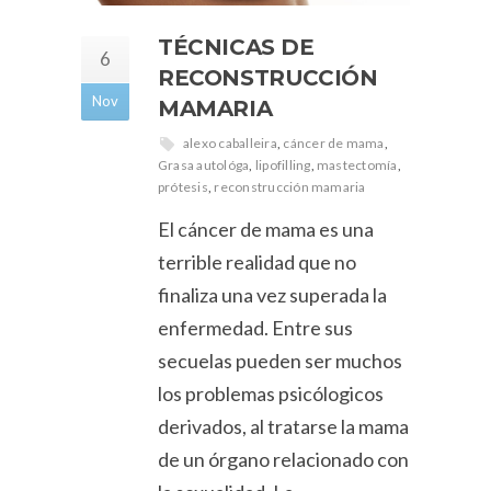
TÉCNICAS DE
6
RECONSTRUCCIÓN
Nov
MAMARIA
alexo caballeira
,
cáncer de mama
,
Grasa autológa
,
lipofilling
,
mastectomía
,
prótesis
,
reconstrucción mamaria
El cáncer de mama es una
terrible realidad que no
finaliza una vez superada la
enfermedad. Entre sus
secuelas pueden ser muchos
los problemas psicólogicos
derivados, al tratarse la mama
de un órgano relacionado con