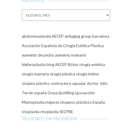
ARCHIVOS
Archivos
abdominoplastia
AECEP
antiaging group barcelona
Asociación Española de Cirugía Estética Plástica
aumento de pecho
aumento mamario
blefaroplastia
blog AECEP
Bótox
cirugía estética
cirugía mamaria
cirugía plástica
cirugía íntima
cirujano plástico
contractura capsular
doctor Julio
Terrén
españa
Grasa
lipofilling
Liposucción
Mamoplastia
mejores cirujanos plásticos España
otoplastia
rinoplastia
SECPRE
SÍGUENOS EN FACEBOOK