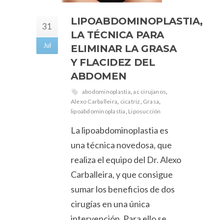
LIPOABDOMINOPLASTIA,
31
LA TÉCNICA PARA
Jul
ELIMINAR LA GRASA
Y FLACIDEZ DEL
ABDOMEN
abodominoplastia
,
ac cirujanos
,
Alexo Carballeira
,
cicatriz
,
Grasa
,
lipoabdominoplastia
,
Liposucción
La lipoabdominoplastia es
una técnica novedosa, que
realiza el equipo del Dr. Alexo
Carballeira, y que consigue
sumar los beneficios de dos
cirugías en una única
intervención. Para ello se