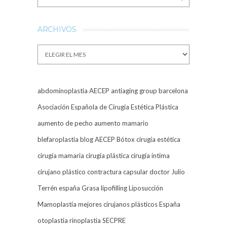
ARCHIVOS
Archivos
abdominoplastia
AECEP
antiaging group barcelona
Asociación Española de Cirugía Estética Plástica
aumento de pecho
aumento mamario
blefaroplastia
blog AECEP
Bótox
cirugía estética
cirugía mamaria
cirugía plástica
cirugía íntima
cirujano plástico
contractura capsular
doctor Julio
Terrén
españa
Grasa
lipofilling
Liposucción
Mamoplastia
mejores cirujanos plásticos España
otoplastia
rinoplastia
SECPRE