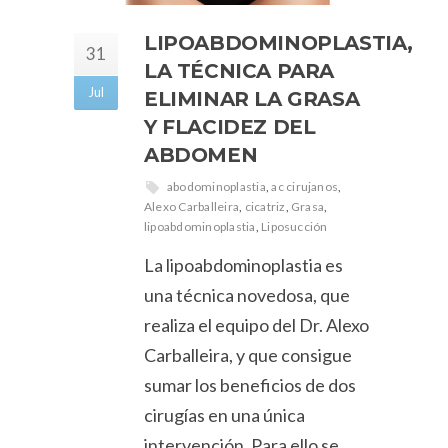
LIPOABDOMINOPLASTIA,
31
LA TÉCNICA PARA
Jul
ELIMINAR LA GRASA
Y FLACIDEZ DEL
ABDOMEN
abodominoplastia
,
ac cirujanos
,
Alexo Carballeira
,
cicatriz
,
Grasa
,
lipoabdominoplastia
,
Liposucción
La lipoabdominoplastia es
una técnica novedosa, que
realiza el equipo del Dr. Alexo
Carballeira, y que consigue
sumar los beneficios de dos
cirugías en una única
intervención. Para ello se