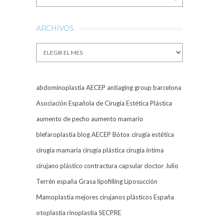
ARCHIVOS
Archivos
abdominoplastia
AECEP
antiaging group barcelona
Asociación Española de Cirugía Estética Plástica
aumento de pecho
aumento mamario
blefaroplastia
blog AECEP
Bótox
cirugía estética
cirugía mamaria
cirugía plástica
cirugía íntima
cirujano plástico
contractura capsular
doctor Julio
Terrén
españa
Grasa
lipofilling
Liposucción
Mamoplastia
mejores cirujanos plásticos España
otoplastia
rinoplastia
SECPRE