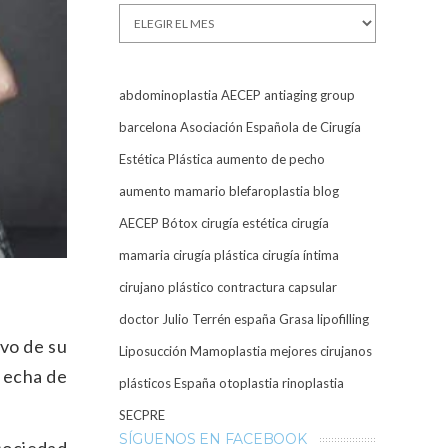
Archivos
abdominoplastia
AECEP
antiaging group
barcelona
Asociación Española de Cirugía
Estética Plástica
aumento de pecho
aumento mamario
blefaroplastia
blog
AECEP
Bótox
cirugía estética
cirugía
mamaria
cirugía plástica
cirugía íntima
cirujano plástico
contractura capsular
doctor Julio Terrén
españa
Grasa
lipofilling
ivo de su
Liposucción
Mamoplastia
mejores cirujanos
 echa de
plásticos España
otoplastia
rinoplastia
SECPRE
SÍGUENOS EN FACEBOOK