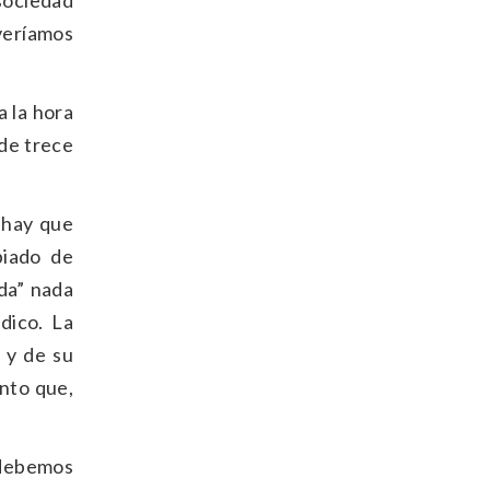
 sociedad
lveríamos
.
a la hora
 de trece
 hay que
biado de
nda” nada
dico. La
 y de su
nto que,
 debemos