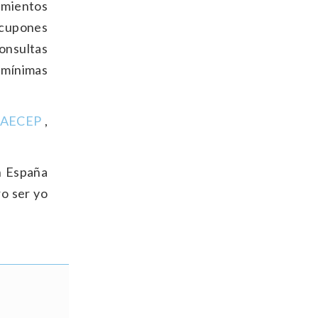
amientos
 cupones
consultas
s mínimas
AECEP
,
n España
o ser yo