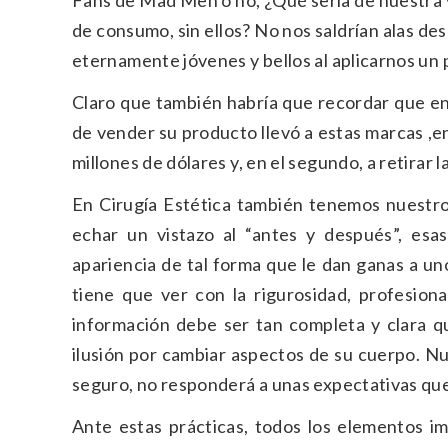
Fans de Mad Men o no, ¿Qué sería de nuestra v
de consumo, sin ellos? No nos saldrían alas d
eternamente jóvenes y bellos al aplicarnos un 
Claro que también habría que recordar que en 
de vender su producto llevó a estas marcas ,e
millones de dólares y, en el segundo, a retirar 
En Cirugía Estética también tenemos nuestro 
echar un vistazo al “antes y después”, esa
apariencia de tal forma que le dan ganas a un
tiene que ver con la rigurosidad, profesion
información debe ser tan completa y clara q
ilusión por cambiar aspectos de su cuerpo. N
seguro, no responderá a unas expectativas que 
Ante estas prácticas, todos los elementos im