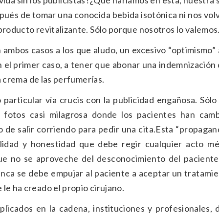
ida sin los publicistas?¿Qué haríamos en esta, nuestra
espués de tomar una conocida bebida isotónica ni nos vo
producto revitalizante. Sólo porque nosotros lo valemos
ambos casos a los que aludo, un excesivo “optimismo” 
n el primer caso, a tener que abonar una indemnización
la crema de las perfumerías.
particular vía crucis con la publicidad engañosa. Sólo
s fotos casi milagrosa donde los pacientes han cam
o de salir corriendo para pedir una cita.Esta “propaga
alidad y honestidad que debe regir cualquier acto mé
ue no se aproveche del desconocimiento del paciente
unca se debe empujar al paciente a aceptar un tratamie
le ha creado el propio cirujano.
plicados en la cadena, instituciones y profesionales,