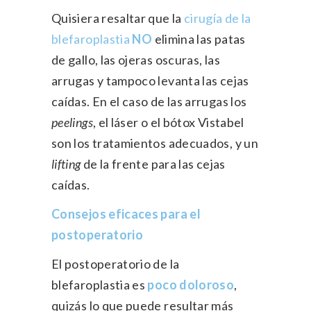
Quisiera resaltar que la
cirugía de la
blefaroplastia
NO
elimina las patas
de gallo, las ojeras oscuras, las
arrugas y tampoco levanta las cejas
caídas. En el caso de las arrugas los
peelings
, el láser o el bótox Vistabel
son los tratamientos adecuados, y un
lifting
de la frente para las cejas
caídas.
Consejos eficaces para el
postoperatorio
El postoperatorio de la
blefaroplastia es
poco doloroso
,
quizás lo que puede resultar más