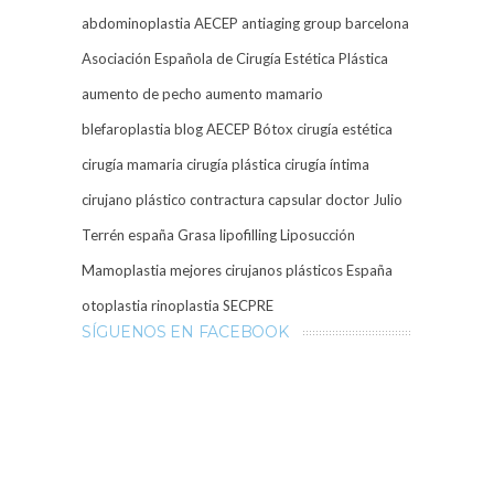
abdominoplastia
AECEP
antiaging group barcelona
Asociación Española de Cirugía Estética Plástica
aumento de pecho
aumento mamario
blefaroplastia
blog AECEP
Bótox
cirugía estética
cirugía mamaria
cirugía plástica
cirugía íntima
cirujano plástico
contractura capsular
doctor Julio
Terrén
españa
Grasa
lipofilling
Liposucción
Mamoplastia
mejores cirujanos plásticos España
otoplastia
rinoplastia
SECPRE
SÍGUENOS EN FACEBOOK