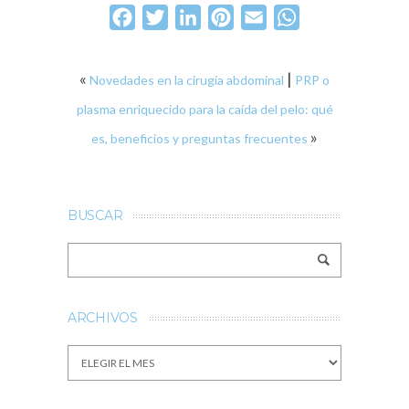
Facebook
Twitter
LinkedIn
Pinterest
Email
WhatsApp
«
|
Novedades en la cirugía abdominal
PRP o
plasma enriquecido para la caída del pelo: qué
»
es, beneficios y preguntas frecuentes
BUSCAR
ARCHIVOS
Archivos