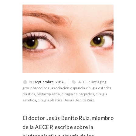
20 septiembre, 2016
AECEP
,
antiaging
group barcelona
,
asociación española cirugía estética
plástica
,
blefaroplastia
,
cirugía de párpados
,
cirugía
estética
,
cirugía plástica
,
Jesús Benito Ruiz
El doctor Jesús Benito Ruiz, miembro
de la AECEP, escribe sobre la
blefaroplastia o cirugía de los