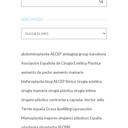
ARCHIVOS
Archivos
abdominoplastia
AECEP
antiaging group barcelona
Asociación Española de Cirugía Estética Plástica
aumento de pecho
aumento mamario
blefaroplastia
blog AECEP
Bótox
cirugía estética
cirugía mamaria
cirugía plástica
cirugía íntima
cirujano plástico
contractura capsular
doctor Julio
Terrén
españa
Grasa
lipofilling
Liposucción
Mamoplastia
mejores cirujanos plásticos España
otoplastia
rinoplastia
SECPRE