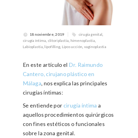
18 noviembre, 2019
cirugia genital
,
cirugía íntima
,
clitoriplastia
,
himenoplastia
,
Labioplastia
,
lipofilling
,
Liposucción
,
vaginoplastia
En este artículo el
Dr. Raimundo
Cantero, cirujano plástico en
Málaga
, nos explica las principales
cirugías íntimas:
Se entiende por
cirugía íntima
a
aquellos procedimientos quirúrgicos
con fines estéticos o funcionales
sobre la zona genital.