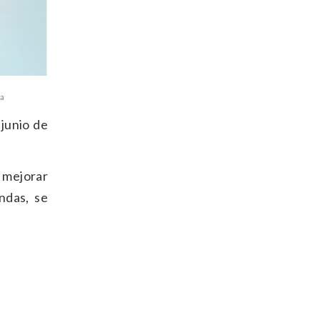
ca
 junio de
y mejorar
ndas, se