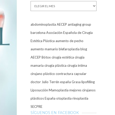
Archivos
abdominoplastia
AECEP
antiaging group
barcelona
Asociación Española de Cirugía
Estética Plástica
aumento de pecho
aumento mamario
blefaroplastia
blog
AECEP
Bótox
cirugía estética
cirugía
mamaria
cirugía plástica
cirugía íntima
cirujano plástico
contractura capsular
doctor Julio Terrén
españa
Grasa
lipofilling
Liposucción
Mamoplastia
mejores cirujanos
plásticos España
otoplastia
rinoplastia
SECPRE
SÍGUENOS EN FACEBOOK