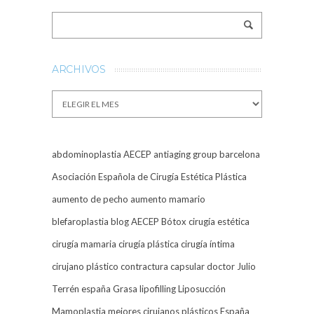
ARCHIVOS
Archivos
abdominoplastia
AECEP
antiaging group barcelona
Asociación Española de Cirugía Estética Plástica
aumento de pecho
aumento mamario
blefaroplastia
blog AECEP
Bótox
cirugía estética
cirugía mamaria
cirugía plástica
cirugía íntima
cirujano plástico
contractura capsular
doctor Julio
Terrén
españa
Grasa
lipofilling
Liposucción
Mamoplastia
mejores cirujanos plásticos España