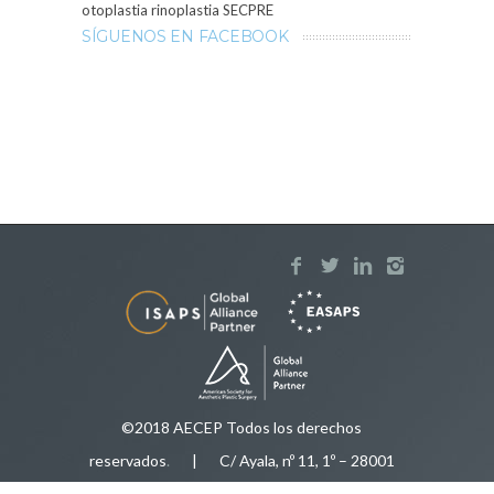
otoplastia
rinoplastia
SECPRE
SÍGUENOS EN FACEBOOK
©2018 AECEP Todos los derechos
reservados
.
| C/ Ayala, nº 11, 1º – 28001
Madrid |
Aviso legal