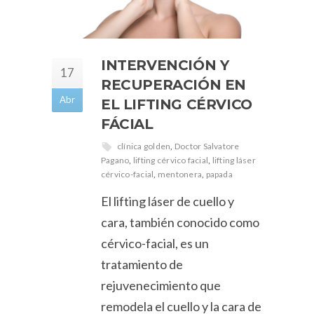
INTERVENCIÓN Y
17
RECUPERACIÓN EN
Abr
EL LIFTING CÉRVICO
FÁCIAL
clínica golden
,
Doctor Salvatore
Pagano
,
lifting cérvico facial
,
lifting láser
cérvico-facial
,
mentonera
,
papada
El lifting láser de cuello y
cara, también conocido como
cérvico-facial, es un
tratamiento de
rejuvenecimiento que
remodela el cuello y la cara de