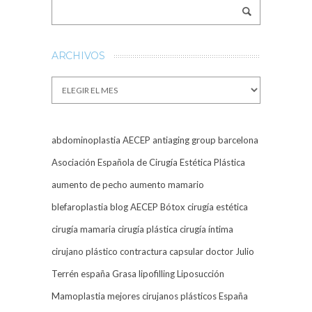
ARCHIVOS
Archivos
abdominoplastia
AECEP
antiaging group barcelona
Asociación Española de Cirugía Estética Plástica
aumento de pecho
aumento mamario
blefaroplastia
blog AECEP
Bótox
cirugía estética
cirugía mamaria
cirugía plástica
cirugía íntima
cirujano plástico
contractura capsular
doctor Julio
Terrén
españa
Grasa
lipofilling
Liposucción
Mamoplastia
mejores cirujanos plásticos España