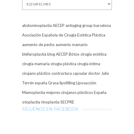
Archivos
abdominoplastia
AECEP
antiaging group barcelona
Asociación Española de Cirugía Estética Plástica
aumento de pecho
aumento mamario
blefaroplastia
blog AECEP
Bótox
cirugía estética
cirugía mamaria
cirugía plástica
cirugía íntima
cirujano plástico
contractura capsular
doctor Julio
Terrén
españa
Grasa
lipofilling
Liposucción
Mamoplastia
mejores cirujanos plásticos España
otoplastia
rinoplastia
SECPRE
SÍGUENOS EN FACEBOOK