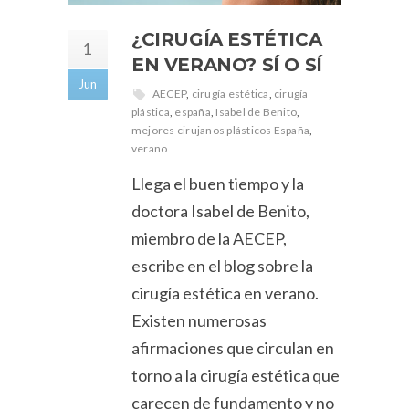
¿CIRUGÍA ESTÉTICA
1
EN VERANO? SÍ O SÍ
Jun
AECEP
,
cirugía estética
,
cirugía
plástica
,
españa
,
Isabel de Benito
,
mejores cirujanos plásticos España
,
verano
Llega el buen tiempo y la
doctora Isabel de Benito,
miembro de la AECEP,
escribe en el blog sobre la
cirugía estética en verano.
Existen numerosas
afirmaciones que circulan en
torno a la cirugía estética que
carecen de fundamento y no